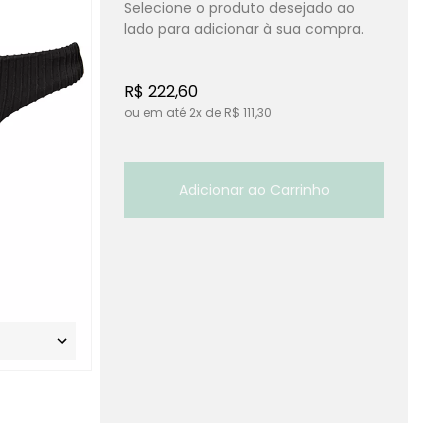
R$ 222,60
ou em até
2x
de
R$ 111,30
Adicionar ao Carrinho
Calcinha Slim Rib Preto
S
R$ 258,00
R