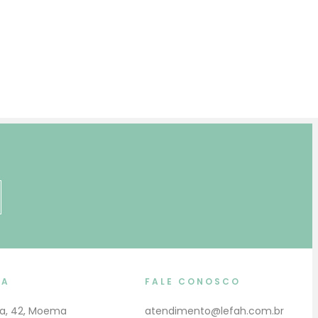
MA
FALE CONOSCO
a, 42, Moema
atendimento@lefah.com.br