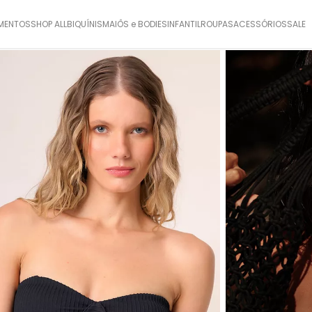
MENTOS
SHOP ALL
BIQUÍNIS
MAIÔS e BODIES
INFANTIL
ROUPAS
ACESSÓRIOS
SALE