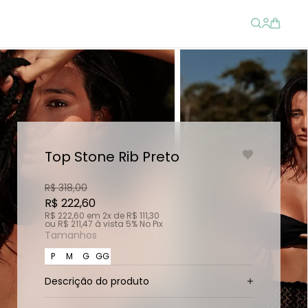
Top Stone Rib Preto
R$ 318,00
R$ 222,60
R$ 222,60
em
2x
de
R$ 111,30
ou
R$ 211,47
à vista
5% No Pix
Tamanhos
P
M
G
GG
Descrição do produto