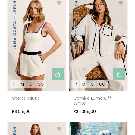
P
M
G
GG
P
M
G
GG
Shorts Nautic
Camisa Luma Off
White
R$ 518,00
R$ 1.388,00