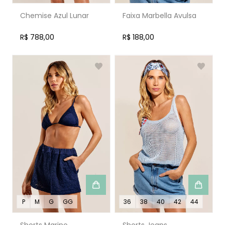
Chemise Azul Lunar
Faixa Marbella Avulsa
R$ 788,00
R$ 188,00
P
M
G
GG
36
38
40
42
44