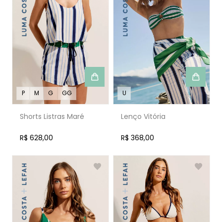
P
M
G
GG
U
Shorts Listras Maré
Lenço Vitória
R$ 628,00
R$ 368,00