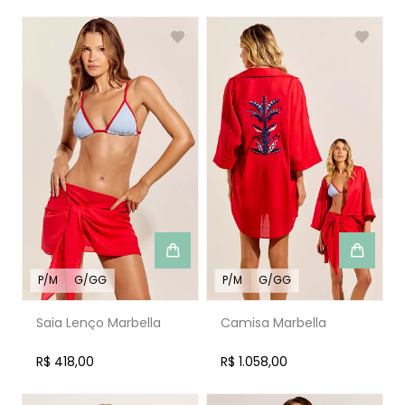
P/M
G/GG
P/M
G/GG
Saia Lenço Marbella
Camisa Marbella
R$ 418,00
R$ 1.058,00