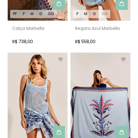
PP
P
M
G
GG
P
M
G
GG
Calça Marbella
Regata Azul Marbella
R$ 738,00
R$ 558,00