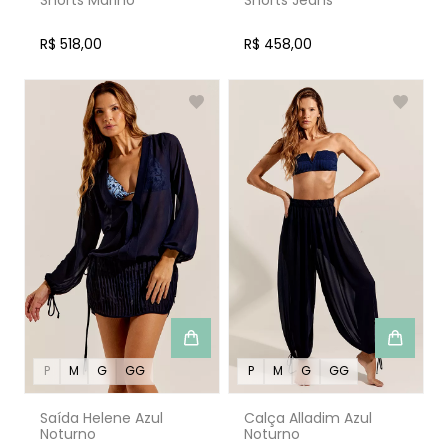
Shorts Marino
Shorts Jeans
R$ 518,00
R$ 458,00
P
M
G
GG
P
M
G
GG
Saída Helene Azul
Calça Alladim Azul
Noturno
Noturno