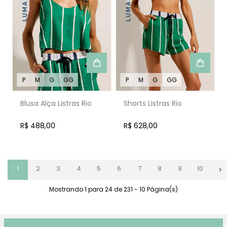
P
M
G
GG
P
M
G
GG
Blusa Alça Listras Rio
Shorts Listras Rio
R$ 488,00
R$ 628,00
1
2
3
4
5
6
7
8
9
10
Mostrando 1 para 24 de 231 - 10 Página(s)