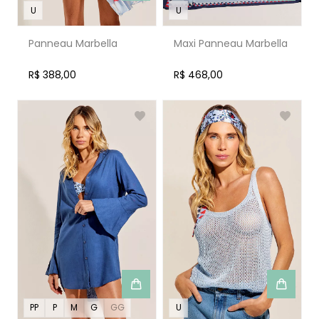
U
U
Panneau Marbella
Maxi Panneau Marbella
R$ 388,00
R$ 468,00
PP
P
M
G
GG
U