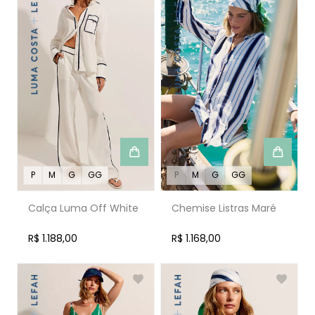
P
M
G
GG
P
M
G
GG
Calça Luma Off White
Chemise Listras Maré
R$ 1.188,00
R$ 1.168,00