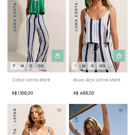
P
M
G
GG
P
M
G
GG
Calça Listras Maré
Blusa Alça Listras Maré
R$ 1.168,00
R$ 488,00