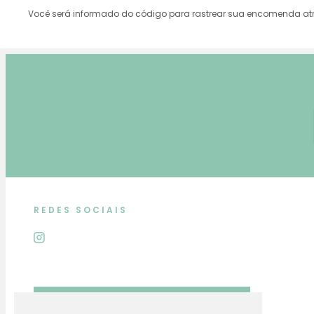
Você será informado do código para rastrear sua encomenda atra
REDES SOCIAIS
Nos chame no Whats