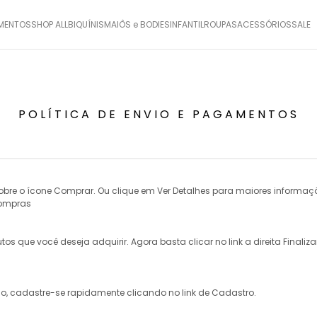
MENTOS
SHOP ALL
BIQUÍNIS
MAIÔS e BODIES
INFANTIL
ROUPAS
ACESSÓRIOS
SALE
POLÍTICA DE ENVIO E PAGAMENTOS
sobre o ícone
Comprar
. Ou clique em
Ver Detalhes
para maiores informaç
compras
s que você deseja adquirir. Agora basta clicar no link a direita
Finaliza
do, cadastre-se rapidamente clicando no link de
Cadastro
.