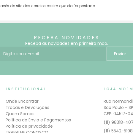
vés do site dos correios assim que ela for postada.
RECEBA NOVIDADES
Receba as novidades em primeira mão.
E-mail para receber novidades
Enviar
INSTITUCIONAL
LOJA MOE
Onde Encontrar
Rua Normandi
Trocas e Devoluções
São Paulo - S
Quem Somos
CEP: 04517-0
Política de Envio e Pagamentos
(11) 98318-40
Política de privacidade
(11) 5542-5198
TRABALHE CONOSCO