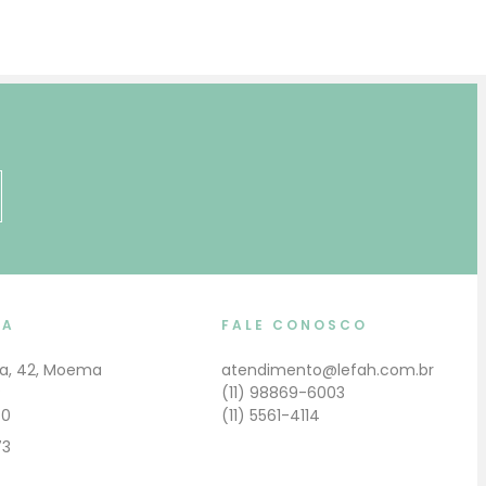
MA
FALE CONOSCO
a, 42, Moema
atendimento@lefah.com.br
P
(11) 98869-6003
40
(11) 5561-4114
73