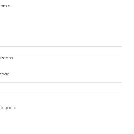
 com o
lizados
ptada
já que a