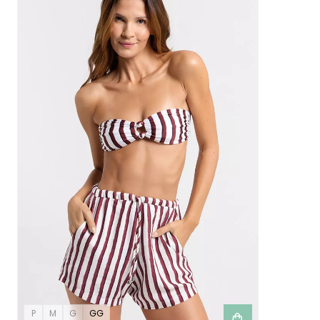
P
M
G
GG