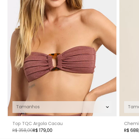
Top TQC Argola Cacau
Chemis
R$ 358,00
R$ 179,00
R$ 688