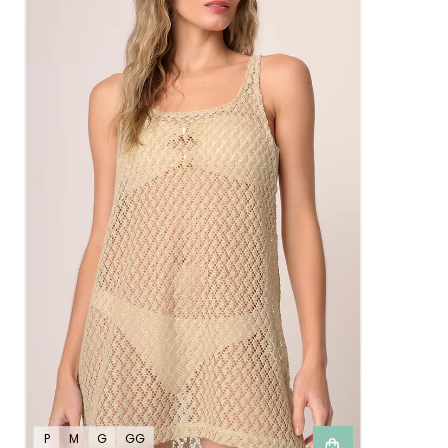
P
M
G
GG