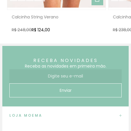
Calcinha String Verano
Calcinha
R$ 248,00
R$ 124,00
R$ 238,0
RECEBA NOVIDADES
Receba as novidades em primeira mão.
E-mail para receber novidades
Enviar
LOJA MOEMA