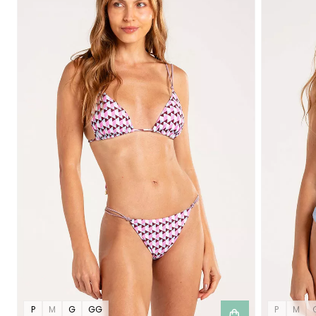
P
M
G
GG
P
M